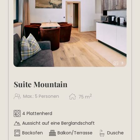
perfekten Tag ausklingen zu lassen.
3
Suite Mountain
2
Max.: 5 Personen
75
m
4 Plattenherd
Aussicht auf eine Berglandschaft
Backofen
Balkon/Terrasse
Dusche