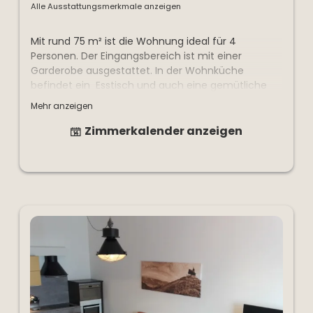
Alle Ausstattungsmerkmale anzeigen
Mit rund 75 m² ist die Wohnung ideal für 4
Personen. Der Eingangsbereich ist mit einer
Garderobe ausgestattet. In der Wohnküche
befindet ein Esstisch und auch eine gemütliche
Couch die zu einer Schlafcouch umgebaut werden
Mehr anzeigen
kann . Die Küche ist mit den wichtigsten Utensilien
ausgestattet. Im Apartment befinden sich 2
Zimmerkalender anzeigen
Schlafzimmer mit je einem großes Doppelbett und
ein Badezimmer. Der große Balkon lädt ein das
man den ganzen Nachmittag die schöne Bergwelt
genießen kann.