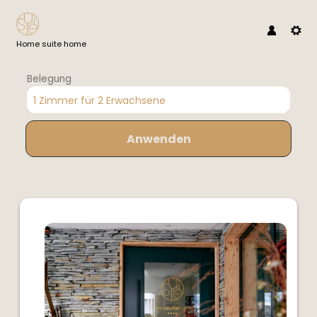
Home suite home
Belegung
1 Zimmer
für
2 Erwachsene
Anwenden
Angebotsdetails für suite X-MA