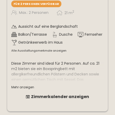
FÜR 2 PERSONEN VERFÜGBAR
2
Max.: 2 Personen
21
m
Aussicht auf eine Berglandschaft
Balkon/Terrasse
Dusche
Fernseher
Getränkeerwerb im Haus
Alle Ausstattungsmerkmale anzeigen
Diese Zimmer sind ideal für 2 Personen. Auf ca. 21
m2 bieten sie ein Boxspringbett mit
allergikerfreundlichen Pölstern und Decken sowie
einen gemütlichen Tisch mit Sessel. Das
Badezimmer verfügt über Dusche und WC. Der
Mehr anzeigen
große westseitige Balkon gibt einen
wunderschönen Blick auf Kitzbüheler Bergwelt frei.
Zimmerkalender anzeigen
Safe, Föhn, Bademantel, gratis Wlan und Kabel-TV
sind selbstverständlich vorhanden.