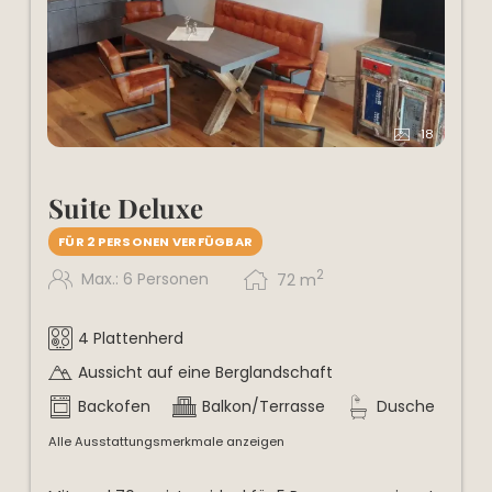
18
Suite Deluxe
FÜR 2 PERSONEN VERFÜGBAR
2
Max.: 6 Personen
72
m
4 Plattenherd
Aussicht auf eine Berglandschaft
Backofen
Balkon/Terrasse
Dusche
Alle Ausstattungsmerkmale anzeigen