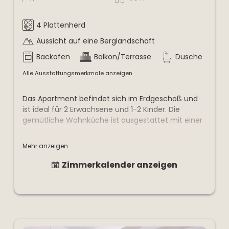
4 Plattenherd
Aussicht auf eine Berglandschaft
Backofen
Balkon/Terrasse
Dusche
Alle Ausstattungsmerkmale anzeigen
Das Apartment befindet sich im Erdgeschoß und
ist ideal für 2 Erwachsene und 1-2 Kinder. Die
gemütliche Wohnküche ist ausgestattet mit einer
Couch die umfunktioniert werden kann als
Mehr anzeigen
Schlafcouch. Die Küche ist voll ausgstattet, ein
Save und Internet ist auch dabei.
Zimmerkalender anzeigen
Im Badezimmer sind Bademäntel/Fön und
Reinigungsprodukte.