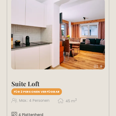
8
Suite Loft
FÜR 2 PERSONEN VERFÜGBAR
2
Max.: 4 Personen
45
m
4 Plattenherd