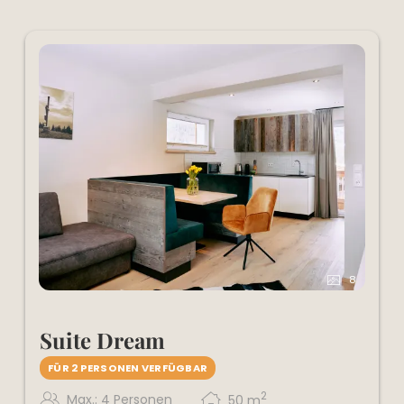
8
Suite Dream
FÜR 2 PERSONEN VERFÜGBAR
2
Max.: 4 Personen
50
m