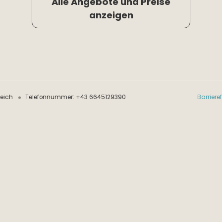
Alle Angebote und Preise
anzeigen
reich
Telefonnummer
:
+43 6645129390
Barriere