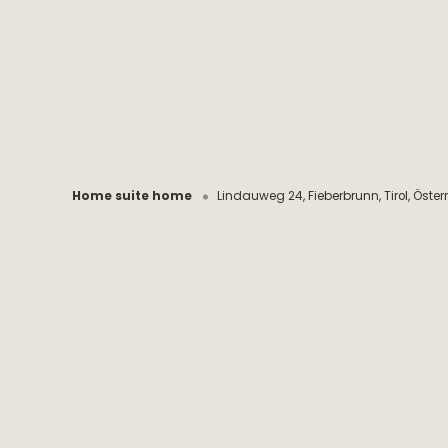
Home suite home
Lindauweg 24
Fieberbrunn
Tirol
Öster
Home suite home