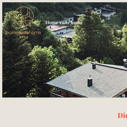
Home suite home
Angebotdetails
Di