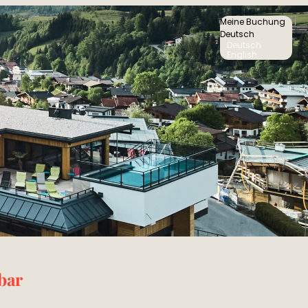
Meine Buchung
Deutsch
Deutsch
English
bar